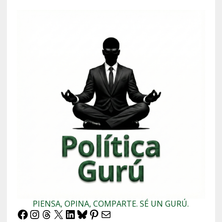
PIENSA, OPINA, COMPARTE. SÉ UN GURÚ.
Facebook
Instagram
Threads
X
LinkedIn
Bluesky
Pinterest
Correo electrónico