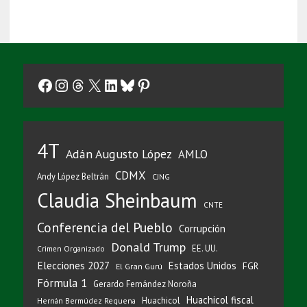
Facebook
Instagram
Threads
X
LinkedIn
Bluesky
Pinterest
4T
Adán Augusto López
AMLO
CDMX
Andy López Beltrán
CJNG
Claudia Sheinbaum
CNTE
Conferencia del Pueblo
Corrupción
Donald Trump
EE. UU.
Crimen Organizado
Elecciones 2027
Estados Unidos
FGR
El Gran Gurú
Fórmula 1
Gerardo Fernández Noroña
Huachicol fiscal
Huachicol
Hernán Bermúdez Requena