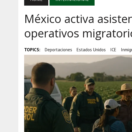
AGOSTO 7, 2026
|
EL GRAN GURÚ: DEMOCRACIA CARA, JUST
México activa asisten
AGOSTO 7, 2026
|
AYOTZINAPA, INFLACIÓN Y AGUACATE M
AGOSTO 5, 2026
|
HARFUCH RESPALDA A LA MARINA MIENT
operativos migratori
TOPICS:
Deportaciones
Estados Unidos
ICE
Inmig