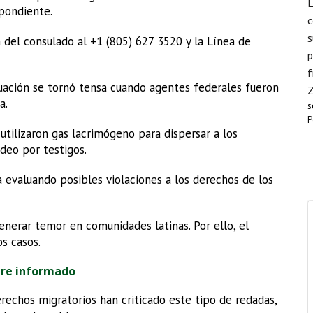
L
spondiente.
c
s
a del consulado al +1 (805) 627 3520 y la Línea de
p
f
tuación se tornó tensa cuando agentes federales fueron
a.
s
P
utilizaron gas lacrimógeno para dispersar a los
deo por testigos.
 evaluando posibles violaciones a los derechos de los
enerar temor en comunidades latinas. Por ello, el
s casos.
pre informado
rechos migratorios han criticado este tipo de redadas,