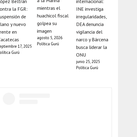
a la Marina
ópez Beltrán
internacional:
mientras el
ontra la FGR:
INE investiga
huachicol fiscal
uspensión de
irregularidades,
golpea su
lano y nuevo
DEA denuncia
imagen
rente en
vigilancia del
agosto 5, 2026
Zacatecas
narco y Bárcena
Política Gurú
eptiembre 17, 2025
busca liderar la
olítica Gurú
ONU
junio 25, 2025
Política Gurú