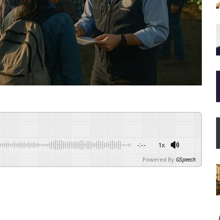
-:--
1x
Powered By
GSpeech