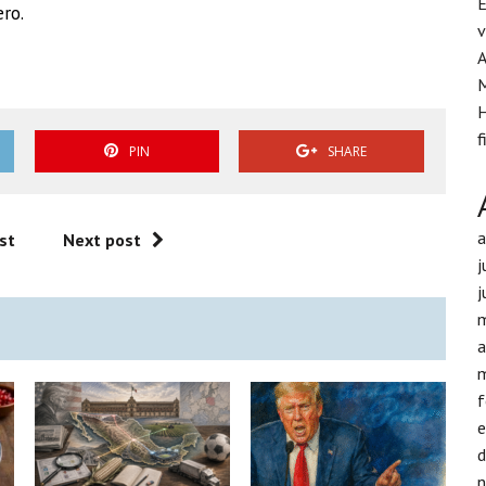
E
ero.
v
A
H
f
PIN
SHARE
st
Next post
j
j
a
f
d