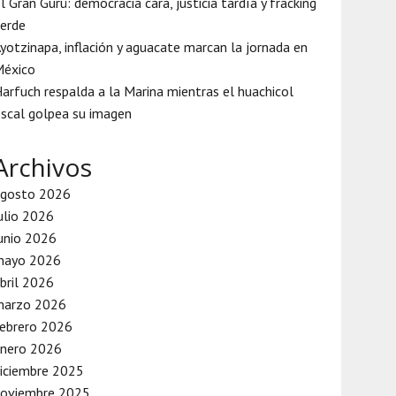
l Gran Gurú: democracia cara, justicia tardía y fracking
erde
yotzinapa, inflación y aguacate marcan la jornada en
México
arfuch respalda a la Marina mientras el huachicol
iscal golpea su imagen
Archivos
agosto 2026
ulio 2026
unio 2026
mayo 2026
bril 2026
marzo 2026
ebrero 2026
enero 2026
iciembre 2025
noviembre 2025