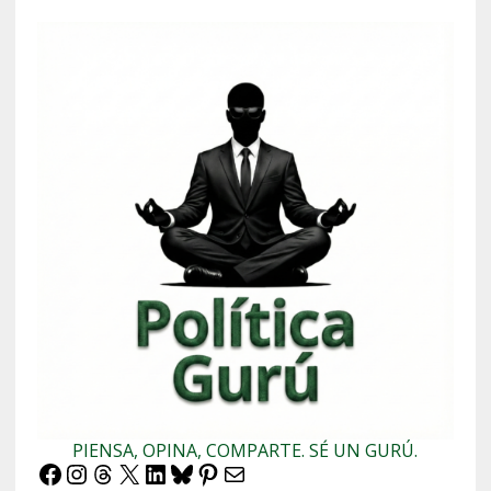
PIENSA, OPINA, COMPARTE. SÉ UN GURÚ.
Facebook
Instagram
Threads
X
LinkedIn
Bluesky
Pinterest
Correo electrónico