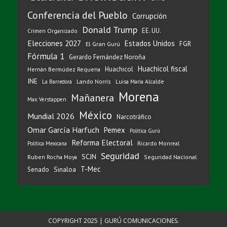
Conferencia del Pueblo
Corrupción
Donald Trump
EE. UU.
Crimen Organizado
Elecciones 2027
Estados Unidos
FGR
El Gran Gurú
Fórmula 1
Gerardo Fernández Noroña
Huachicol fiscal
Huachicol
Hernán Bermúdez Requena
INE
Lando Norris
Luisa María Alcalde
La Barredora
Morena
Mañanera
Max Verstappen
México
Mundial 2026
Narcotráfico
Omar García Harfuch
Pemex
Política Gurú
Reforma Electoral
Ricardo Monreal
Política Mexicana
Seguridad
SCJN
Ruben Rocha Moya
Seguridad Nacional
T-Mec
Sinaloa
Senado
COPYRIGHT 2025 | GURÚ COMUNICACIONES.