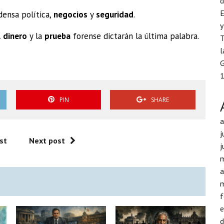
d
E
ensa política,
negocios
y
seguridad
.
y
l
dinero
y la
prueba
forense dictarán la última palabra.
T
l
G
1
PIN
SHARE
j
st
Next post
j
a
f
d