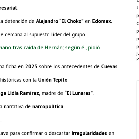
esarial
.
p
 la detención de
Alejandro “El Choko”
en
Edomex
.
c
p
 cercana al supuesto líder del grupo.
p
p
no tras caída de Hernán; según él, pidió
j
P
na ficha en
2023
sobre los antecedentes de
Cuevas
.
históricas con la
Unión Tepito
.
ga Lidia Ramírez
, madre de
“El Lunares”
.
la narrativa de
narcopolítica
.
s
.
lave para confirmar o descartar
irregularidades
en