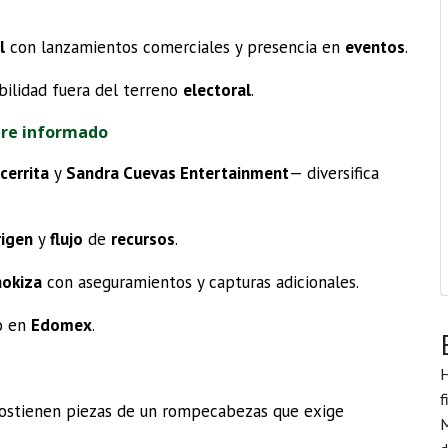
l
con lanzamientos comerciales y presencia en
eventos
.
ibilidad fuera del terreno
electoral
.
pre informado
cerrita
y
Sandra Cuevas Entertainment
— diversifica
rigen
y
flujo
de
recursos
.
hokiza
con aseguramientos y capturas adicionales.
o en
Edomex
.
H
f
sostienen piezas de un rompecabezas que exige
M