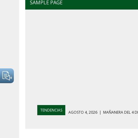
SAMPLE PAGE
TENDENCIAS
AGOSTO 4, 2026
|
MAÑANERA DEL 4 D
AGOSTO 5, 2026
|
HARFUCH RESPALDA A LA MARINA M
AGOSTO 5, 2026
|
MAÑANERA DEL 5 DE AGOSTO: REFOR