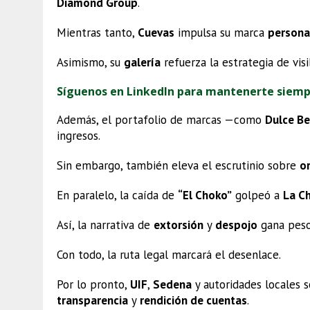
Diamond Group
.
Mientras tanto,
Cuevas
impulsa su marca
persona
Asimismo, su
galería
refuerza la estrategia de vis
Síguenos en LinkedIn para mantenerte siem
Además, el portafolio de marcas —como
Dulce Be
ingresos.
Sin embargo, también eleva el escrutinio sobre
o
En paralelo, la caída de
“El Choko”
golpeó a
La C
Así, la narrativa de
extorsión
y
despojo
gana pes
Con todo, la ruta legal marcará el desenlace.
Por lo pronto,
UIF
,
Sedena
y autoridades locales 
transparencia
y
rendición de cuentas
.