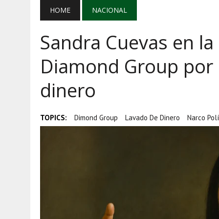
AGOSTO 5, 2026
|
EL GRAN GURÚ: BECAS CON REMITE
HOME
NACIONAL
AGOSTO 5, 2026
|
TRANSPARENCIA, HUACHICOL Y EX
Sandra Cuevas en la 
AGOSTO 5, 2026
|
GOLPE AL HUACHICOL: FGR ASEGUR
Diamond Group por 
dinero
TOPICS:
Dimond Group
Lavado De Dinero
Narco Polí