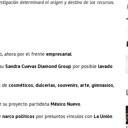
estigación determinará el origen y destino de los recursos.
o, ahora por el frente
empresarial
.
 su
Sandra Cuevas Diamond Group
por posible
lavado
s de
cosméticos
,
dulcerías
,
souvenirs
,
arte
,
gimnasios
,
 su proyecto partidista
México Nuevo
.
de
narco políticos
por presuntos vínculos con
La Unión
E