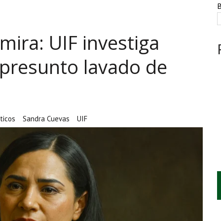
NTE, HUACHICOL INDUSTRIAL Y UNA LEY BAJO CERO
B
AMEN DE LA UNAM MARCAN LA JORNADA
mira: UIF investiga
A CUATRO CENTROS Y HASTA 1.1 MILLONES DE LITROS
presunto lavado de
ticos
Sandra Cuevas
UIF