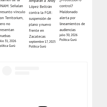
Amparan a “Andy”
UNAM: Señalan
control?
López Beltrán
resunto vínculo
Maldonado
contra la FGR:
on Territorium,
alerta por
suspensión de
ero no
lineamientos de
plano y nuevo
resentan
audiencias
frente en
julio 30, 2026
ruebas
Zacatecas
Política Gurú
ulio 31, 2026
septiembre 17, 2025
olítica Gurú
Política Gurú