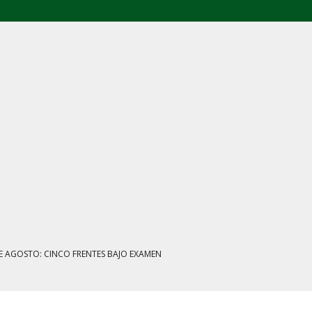
E AGOSTO: CINCO FRENTES BAJO EXAMEN
IENTRAS EL HUACHICOL FISCAL GOLPEA SU IMAGEN
ESTACIÓN, VIVIENDA Y DEBATE SOBRE LAS AUDIENCIAS