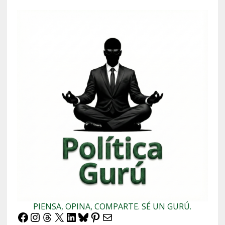
PIENSA, OPINA, COMPARTE. SÉ UN GURÚ.
Facebook
Instagram
Threads
X
LinkedIn
Bluesky
Pinterest
Correo electrónico