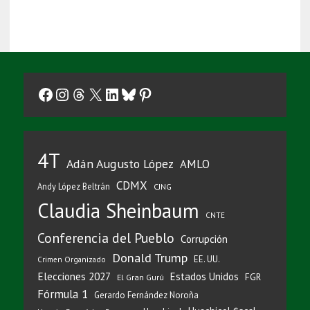
Facebook
Instagram
Threads
X
LinkedIn
Bluesky
Pinterest
4T
Adán Augusto López
AMLO
CDMX
Andy López Beltrán
CJNG
Claudia Sheinbaum
CNTE
Conferencia del Pueblo
Corrupción
Donald Trump
EE. UU.
Crimen Organizado
Elecciones 2027
Estados Unidos
FGR
El Gran Gurú
Fórmula 1
Gerardo Fernández Noroña