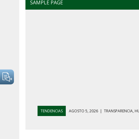
SAMPLE PAGE
TENDENCIAS
AGOSTO 5, 2026
|
GOLPE AL HUACHICO
AGOSTO 7, 2026
|
AYOTZINAPA, INFLACIÓN Y AGUAC
AGOSTO 5, 2026
|
HARFUCH RESPALDA A LA MARINA M