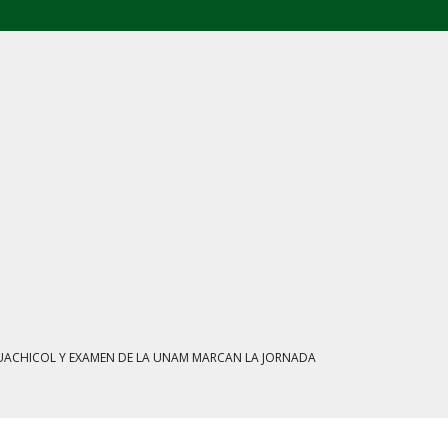
L: FGR ASEGURA CUATRO CENTROS Y HASTA 1.1 MILLONES DE LITROS
ATE MARCAN LA JORNADA EN MÉXICO
IENTRAS EL HUACHICOL FISCAL GOLPEA SU IMAGEN