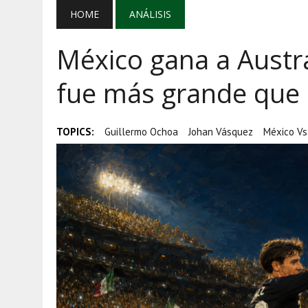
AGOSTO 5, 2026
|
MAÑANERA DEL 5 DE AGOSTO: REFOR
HOME
ANÁLISIS
AGOSTO 5, 2026
|
EL GRAN GURÚ: BECAS CON REMITE
México gana a Austra
AGOSTO 5, 2026
|
TRANSPARENCIA, HUACHICOL Y EX
fue más grande que e
TOPICS:
Guillermo Ochoa
Johan Vásquez
México Vs.