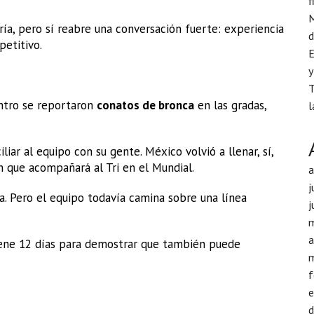
f
M
ía, pero sí reabre una conversación fuerte: experiencia
d
petitivo.
E
y
T
entro se reportaron
conatos de bronca
en las gradas,
l
ar al equipo con su gente. México volvió a llenar, sí,
n que acompañará al Tri en el Mundial.
j
sa. Pero el equipo todavía camina sobre una línea
j
a
iene 12 días para demostrar que también puede
f
d