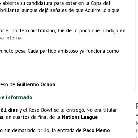
o abierta su candidatura para estar en la Copa del
rillante, aunque dejó señales de que Aguirre lo sigue
r el portero australiano, fue de lo poco que produjo en
ia interna.
 minuto pesa. Cada partido amistoso ya funciona como
greso de
Guillermo Ochoa
.
re informado
561 días
y el Rose Bowl se le entregó. No era titular
A
as
, en cuartos de final de la
Nations League
.
o sin demasiado brillo, la entrada de
Paco Memo
H