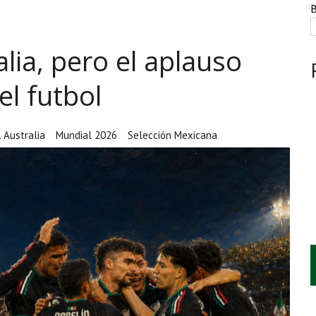
ESTACIÓN, VIVIENDA Y DEBATE SOBRE LAS AUDIENCIAS
B
NTE, HUACHICOL INDUSTRIAL Y UNA LEY BAJO CERO
lia, pero el aplauso
AMEN DE LA UNAM MARCAN LA JORNADA
l futbol
 Australia
Mundial 2026
Selección Mexicana