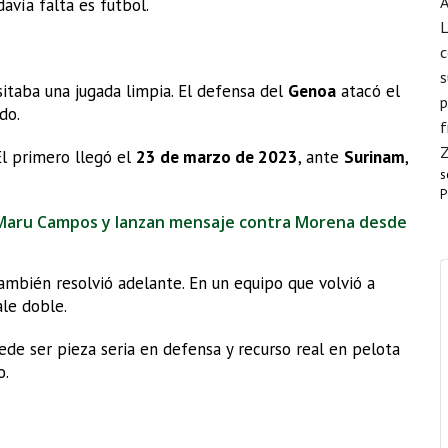
A
davía falta es futbol.
L
c
s
taba una jugada limpia. El defensa del
Genoa
atacó el
p
do.
f
El primero llegó el
23 de marzo de 2023
, ante
Surinam
,
s
P
 Maru Campos y lanzan mensaje contra Morena desde
ambién resolvió adelante. En un equipo que volvió a
ale doble.
ede ser pieza seria en defensa y recurso real en pelota
o.