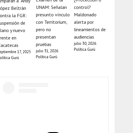
mparan a “Andy”
UNAM: Señalan
control?
ópez Beltrán
presunto vínculo
Maldonado
ontra la FGR:
con Territorium,
alerta por
uspensión de
pero no
lineamientos de
lano y nuevo
presentan
audiencias
rente en
julio 30, 2026
pruebas
Zacatecas
Política Gurú
julio 31, 2026
eptiembre 17, 2025
Política Gurú
olítica Gurú