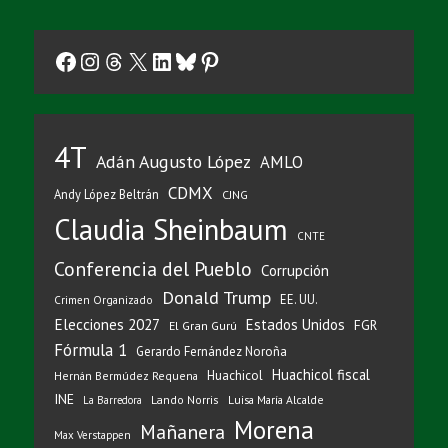
Facebook
Instagram
Threads
X
LinkedIn
Bluesky
Pinterest
4T
Adán Augusto López
AMLO
CDMX
Andy López Beltrán
CJNG
Claudia Sheinbaum
CNTE
Conferencia del Pueblo
Corrupción
Donald Trump
EE. UU.
Crimen Organizado
Elecciones 2027
Estados Unidos
FGR
El Gran Gurú
Fórmula 1
Gerardo Fernández Noroña
Huachicol fiscal
Huachicol
Hernán Bermúdez Requena
INE
Lando Norris
Luisa María Alcalde
La Barredora
Morena
Mañanera
Max Verstappen