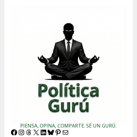
PIENSA, OPINA, COMPARTE. SÉ UN GURÚ.
Facebook
Instagram
Threads
X
LinkedIn
Bluesky
Pinterest
Correo electrónico